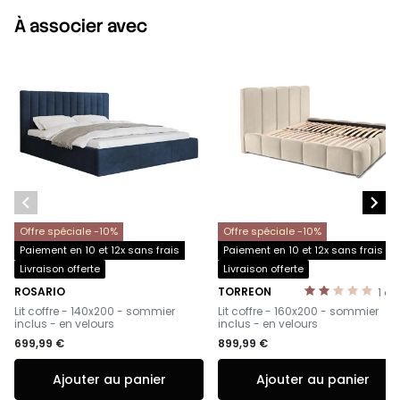
À associer avec


Offre spéciale -10%
Offre spéciale -10%
Paiement en 10 et 12x sans frais
Paiement en 10 et 12x sans frais
Livraison offerte
Livraison offerte
ROSARIO
TORREON
1
av
-
-
Lit coffre - 140x200 - sommier
Lit coffre - 160x200 - sommier
inclus - en velours
inclus - en velours
699,99 €
899,99 €
Ajouter au panier
Ajouter au panier