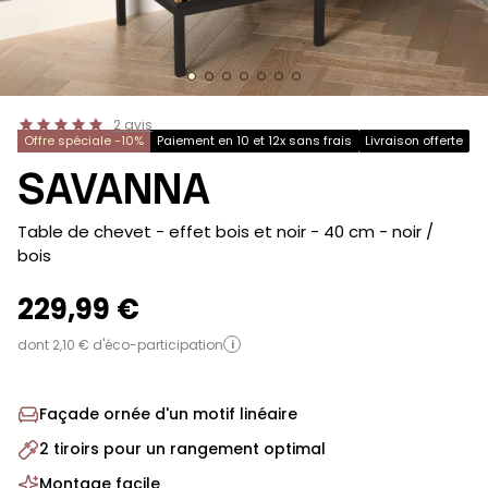
2
avis
Offre spéciale -10%
Paiement en 10 et 12x sans frais
Livraison offerte
SAVANNA
-
Table de chevet - effet bois et noir - 40 cm
- noir /
bois
229,99 €
dont 2,10 € d'éco-participation
i
Façade ornée d'un motif linéaire
2 tiroirs pour un rangement optimal
Montage facile