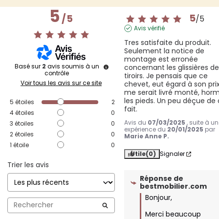
5
5
/
5
/
5
Avis vérifié
Tres satisfaite du produit. 
Seulement la notice de 
montage est erronée 
Basé sur
2
avis soumis à un
concernant les glissières de
contrôle
tiroirs. Je pensais que ce 
Voir tous les avis sur ce site
chevet, eut égard à son prix,
me serait livré monté, hormi
les pieds. Un peu déçue de 
5
étoiles
2
fait.
4
étoiles
0
Avis du
07/03/2025
, suite à u
3
étoiles
0
expérience du
20/01/2025
par
2
étoiles
0
Marie Anne P.
1
étoile
0
Utile
(0)
Signaler
Trier les avis
Réponse de
bestmobilier.com
Bonjour,

Merci beaucoup 