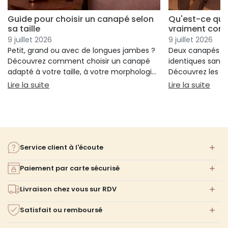
Guide pour choisir un canapé selon
Qu'est-ce qui
sa taille
vraiment conf
9 juillet 2026
9 juillet 2026
Petit, grand ou avec de longues jambes ?
Deux canapés p
Découvrez comment choisir un canapé
identiques sans 
adapté à votre taille, à votre morphologie
Découvrez les cr
et à votre confort.
réellement votre
: Guide pour choisir un canapé selon sa taille
: Qu
Lire la suite
Lire la suite
votre choix.
Service client à l'écoute
Paiement par carte sécurisé
Livraison chez vous sur RDV
Satisfait ou remboursé