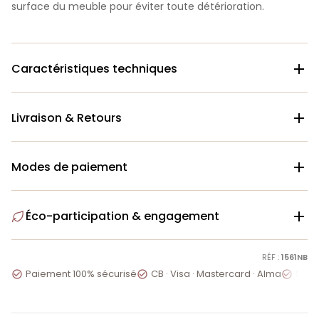
surface du meuble pour éviter toute détérioration.
Caractéristiques techniques

Livraison & Retours

Modes de paiement

Éco-participation & engagement

RÉF :
1561NB
Paiement 100% sécurisé
CB · Visa · Mastercard · Alma
Servi


