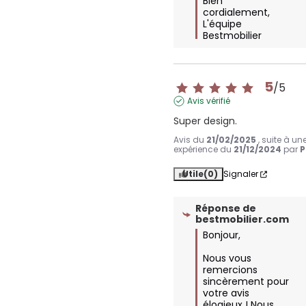
Bien 
cordialement,  

L'équipe 
Bestmobilier
5
/
5
Avis vérifié
Super design.
Avis du
21/02/2025
, suite à un
expérience du
21/12/2024
par
P
Utile
(0)
Signaler
Réponse de
bestmobilier.com
Bonjour,

Nous vous 
remercions 
sincèrement pour 
votre avis 
élogieux ! Nous 