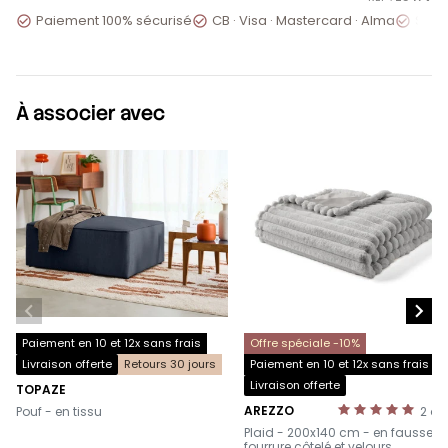
Paiement 100% sécurisé
CB · Visa · Mastercard · Alma
Servi



À associer avec


Paiement en 10 et 12x sans frais
Offre spéciale -10%
Livraison offerte
Retours 30 jours
Paiement en 10 et 12x sans frais
Livraison offerte
TOPAZE
-
AREZZO
Pouf - en tissu
2
av
-
Plaid - 200x140 cm - en fausse
fourrure côtelé et velours