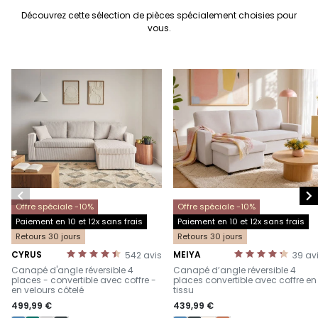
Découvrez cette sélection de pièces spécialement choisies pour
vous.


Offre spéciale -10%
Offre spéciale -10%
Paiement en 10 et 12x sans frais
Paiement en 10 et 12x sans frais
Retours 30 jours
Retours 30 jours
CYRUS
MEIYA
542
avis
39
av
-
-
Canapé d'angle réversible 4
Canapé d’angle réversible 4
places - convertible avec coffre -
places convertible avec coffre en
en velours côtelé
tissu
499,99 €
439,99 €