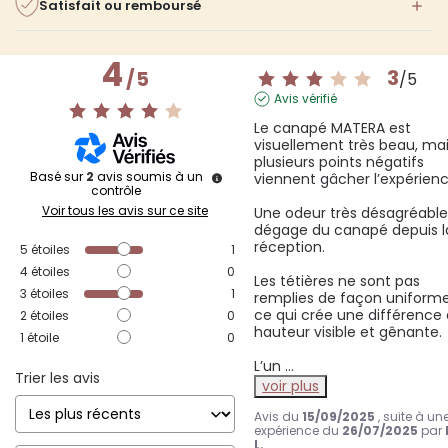
Satisfait ou remboursé
4
3
/
5
/
5
Avis vérifié
Le canapé MATERA est 
visuellement très beau, mai
plusieurs points négatifs 
Basé sur
2
avis soumis à un
viennent gâcher l’expérience
contrôle
Voir tous les avis sur ce site
Une odeur très désagréable 
dégage du canapé depuis la
réception.

5
étoiles
1
4
étoiles
0
Les tétières ne sont pas 
3
étoiles
1
remplies de façon uniforme,
ce qui crée une différence 
2
étoiles
0
hauteur visible et gênante.

1
étoile
0
L’un 
...
Trier les avis
voir plus
Avis du
15/09/2025
, suite à un
expérience du
26/07/2025
par
L.