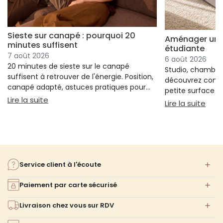
Sieste sur canapé : pourquoi 20
Aménager un s
minutes suffisent
étudiante
7 août 2026
6 août 2026
20 minutes de sieste sur le canapé
Studio, chambre 
suffisent à retrouver de l'énergie. Position,
découvrez comm
canapé adapté, astuces pratiques pour
petite surface à 
bien s'installer.
: Sieste sur canapé : pourquoi 20 minutes suffi
Lire la suite
confort ni l'espa
: Am
Lire la suite
Service client à l'écoute
Paiement par carte sécurisé
Livraison chez vous sur RDV