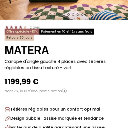
2
avis
Offre spéciale -10%
Paiement en 10 et 12x sans frais
Retours 30 jours
MATERA
-
Canapé d'angle gauche 4 places avec têtières
réglables en tissu texturé
- vert
1 199,99 €
dont 26,00 € d'éco-participation
i
Têtières réglables pour un confort optimal
Design bubble : assise marquée et tendance
Matériaux de qualité garantissant une assise