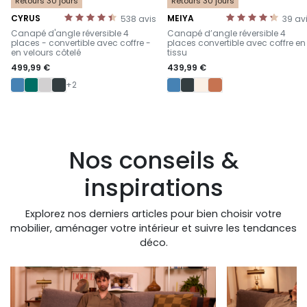
Retours 30 jours
Retours 30 jours
CYRUS
MEIYA
538
avis
39
av
-
-
Canapé d'angle réversible 4
Canapé d’angle réversible 4
places - convertible avec coffre -
places convertible avec coffre en
en velours côtelé
tissu
499,99 €
439,99 €
+2
Nos conseils &
inspirations
Explorez nos derniers articles pour bien choisir votre
mobilier, aménager votre intérieur et suivre les tendances
déco.