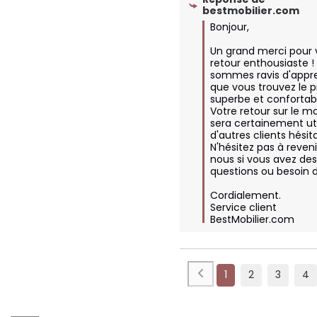
bestmobilier.com
Bonjour,

Un grand merci pour v
retour enthousiaste ! 
sommes ravis d'appre
que vous trouvez le pr
superbe et confortabl
Votre retour sur le m
sera certainement uti
d'autres clients hésita
N'hésitez pas à revenir
nous si vous avez des
questions ou besoin d'
Cordialement.

Service client 
BestMobilier.com
1
2
3
4