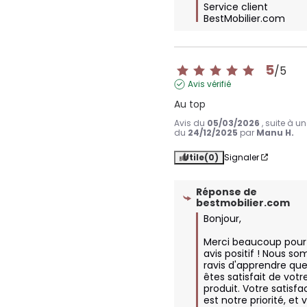
Service client 
BestMobilier.com
5
/
5
Avis vérifié
Au top
Avis du
05/03/2026
, suite à u
du
24/12/2025
par
Manu H.
Utile
(0)
Signaler
Réponse de
bestmobilier.com
Bonjour,

Merci beaucoup pour 
avis positif ! Nous s
ravis d'apprendre que
êtes satisfait de votre
produit. Votre satisfac
est notre priorité, et v