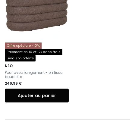
Offre spéciale -10%
Paiement en 10 et 12x sans frais
Livraison offerte
NEO
-
Pouf avec rangement - en tissu
bouclette
249,99 €
Ajouter au panier