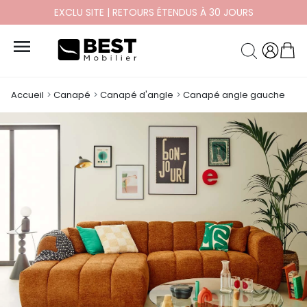
PAYEZ EN 10X ET 12X SANS FRAIS

Accueil
Canapé
Canapé d'angle
Canapé angle gauche