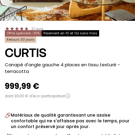
21
avis
Offre spéciale -10%
Paiement en 10 et 12x sans frais
Retours 30 jours
CURTIS
-
Canapé d'angle gauche 4 places en tissu texturé
-
terracotta
999,99 €
dont 30,00 € d'éco-participation
i
Matériaux de qualité garantissant une assise
confortable qui ne s'affaisse pas avec le temps, pour
un confort préservé jour après jour.