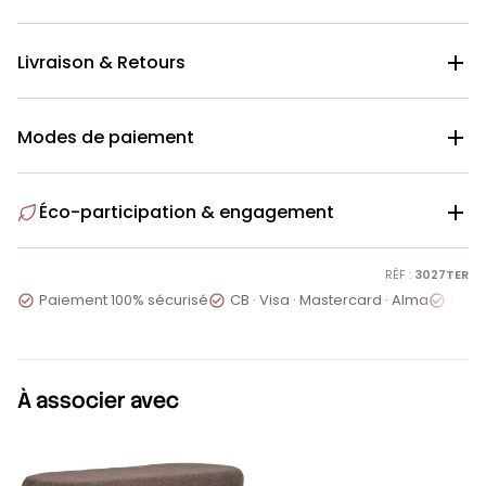
Livraison & Retours

Modes de paiement

Éco-participation & engagement

RÉF :
3027TER
Paiement 100% sécurisé
CB · Visa · Mastercard · Alma
Servi



À associer avec