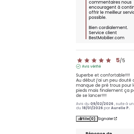
commentaires nous 
encouragent à contin
offrir le meilleur servi
possible. 

Bien cordialement.

Service client 
BestMobilier.com
5
/
5
Avis vérifié
Superbe et confortable!!!!

Au début j’ai un peu douté 
manque de pré trous pour le
pieds mais finalement ça pas
de se lancer!!!!
Avis du
09/02/2026
, suite à u
du
18/01/2026
par
Aurelie P.
Utile
(0)
Signaler
Réponse de