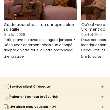
Guide pour choisir un canapé selon
Qu'est-ce qui
sa taille
vraiment conf
9 juillet 2026
9 juillet 2026
Petit, grand ou avec de longues jambes ?
Deux canapés p
Découvrez comment choisir un canapé
identiques sans 
adapté à votre taille, à votre morphologie
Découvrez les cr
et à votre confort.
réellement votre
: Guide pour choisir un canapé selon sa taille
: Qu
Lire la suite
Lire la suite
votre choix.
Service client à l'écoute
Paiement par carte sécurisé
Livraison chez vous sur RDV