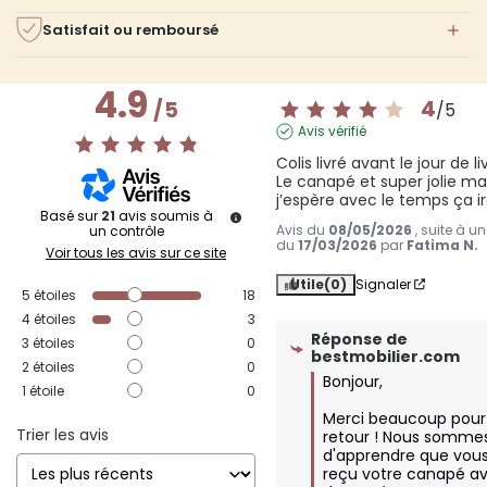
Satisfait ou remboursé
4.9
4
/
5
/
5
Avis vérifié
Colis livré avant le jour de li
Le canapé et super jolie mai
j’espère avec le temps ça i
Basé sur
21
avis soumis à
Avis du
08/05/2026
, suite à u
un contrôle
du
17/03/2026
par
Fatima N.
Voir tous les avis sur ce site
Utile
(0)
Signaler
5
étoiles
18
4
étoiles
3
Réponse de
3
étoiles
0
bestmobilier.com
2
étoiles
0
Bonjour,

1
étoile
0
Merci beaucoup pour 
Trier les avis
retour ! Nous sommes 
d'apprendre que vous
reçu votre canapé ava