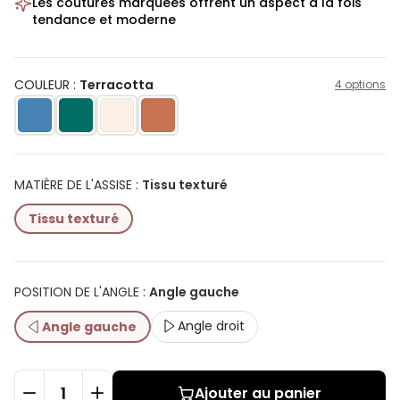
Les coutures marquées offrent un aspect à la fois
tendance et moderne
COULEUR :
Terracotta
4 options
MATIÈRE DE L'ASSISE
:
Tissu texturé
Tissu texturé
POSITION DE L'ANGLE
:
Angle gauche
Angle droit
Angle gauche
Ajouter au panier