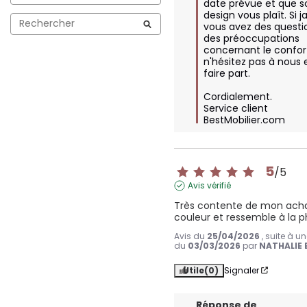
date prévue et que so
design vous plaît. Si j
vous avez des questio
des préoccupations 
concernant le confort
n'hésitez pas à nous e
faire part. 

Cordialement.

Service client 
BestMobilier.com
5
/
5
Avis vérifié
Très contente de mon achat.
couleur et ressemble à la 
Avis du
25/04/2026
, suite à u
du
03/03/2026
par
NATHALIE 
Utile
(0)
Signaler
Réponse de