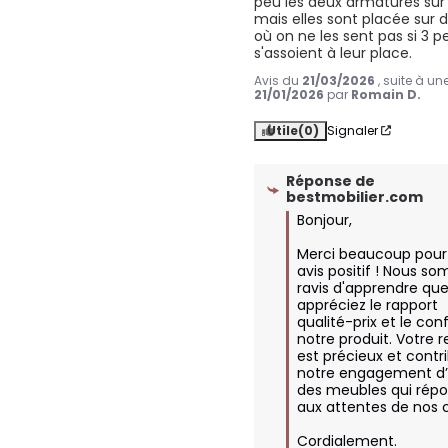
peu les deux armatures sur l
mais elles sont placée sur 
où on ne les sent pas si 3 p
s'assoient à leur place.
Avis du
21/03/2026
, suite à u
21/01/2026
par
Romain D.
Utile
(0)
Signaler
Réponse de
bestmobilier.com
Bonjour,

Merci beaucoup pour 
avis positif ! Nous s
ravis d'apprendre que
appréciez le rapport 
qualité-prix et le conf
notre produit. Votre r
est précieux et contri
notre engagement d’of
des meubles qui répo
aux attentes de nos cli
Cordialement.
