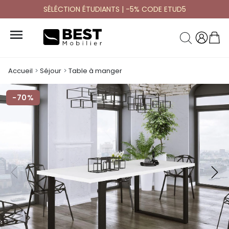
SÉLÉCTION ÉTUDIANTS | -5% CODE ETUD5

Accueil
Séjour
Table à manger
-70%