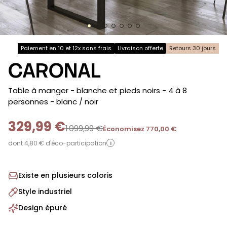
Paiement en 10 et 12x sans frais
Livraison offerte
Retours 30 jours
CARONAL
-
Table à manger - blanche et pieds noirs - 4 à 8
personnes
- blanc / noir
329,99 €
1 099,99 €
Économisez 770,00 €
dont 4,80 € d'éco-participation
i
Existe en plusieurs coloris
Style industriel
Design épuré