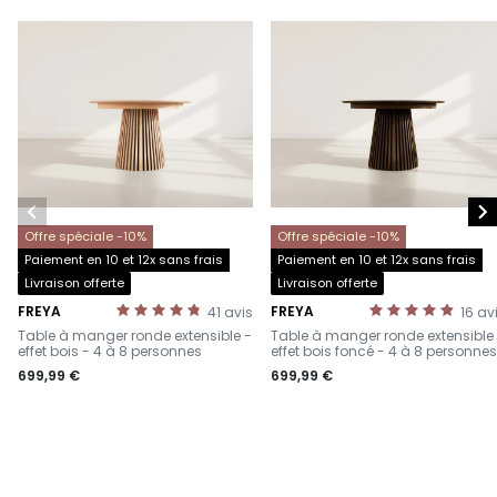


Offre spéciale -10%
Offre spéciale -10%
Paiement en 10 et 12x sans frais
Paiement en 10 et 12x sans frais
Livraison offerte
Livraison offerte
FREYA
FREYA
41
avis
16
av
-
-
Table à manger ronde extensible -
Table à manger ronde extensible
effet bois - 4 à 8 personnes
effet bois foncé - 4 à 8 personnes
699,99 €
699,99 €