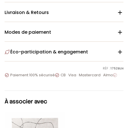
Livraison & Retours

Modes de paiement

Éco-participation & engagement

RÉF :
1752BLN
Paiement 100% sécurisé
CB · Visa · Mastercard · Alma
Servi



À associer avec