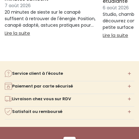
étudiante
7 août 2026
6 août 2026
20 minutes de sieste sur le canapé
Studio, chambre 
suffisent à retrouver de l'énergie. Position,
découvrez comm
canapé adapté, astuces pratiques pour
petite surface à 
bien s'installer.
: Sieste sur canapé : pourquoi 20 minutes suffi
Lire la suite
confort ni l'espa
: Am
Lire la suite
Service client à l'écoute
Paiement par carte sécurisé
Livraison chez vous sur RDV
Satisfait ou remboursé