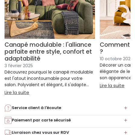
Canapé modulable : l'alliance
Comment dé
parfaite entre style, confort et
?
adaptabilité
10 octobre 2024
Décorer un cana
3 février 2025
élégante de le s
Découvrez pourquoi le canapé modulable
son apparence en
est l'atout incontournable pour votre
l’objectif est d’a
salon. Polyvalent et élégant, il s'adapte
: Co
Lire la suite
tester de nouvel
avec style à vos espaces et à vos besoins.
: Canapé modulable : l'alliance parfaite entre s
Lire la suite
façonner un styl
canapé est parfa
Service client à l'écoute
faire ! Le canap
salon, une pièce
Paiement par carte sécurisé
ton et le style.
des plaids, des ta
Livraison chez vous sur RDV
rendre cet espac