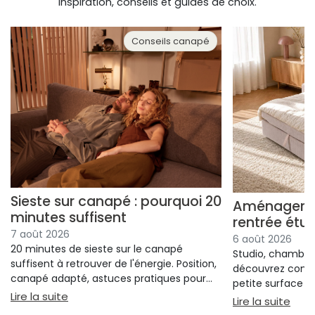
Inspiration, conseils et guides de choix.
Conseils canapé
Sieste sur canapé : pourquoi 20
Aménager un
minutes suffisent
rentrée étu
7 août 2026
6 août 2026
20 minutes de sieste sur le canapé
Studio, chambre 
suffisent à retrouver de l'énergie. Position,
découvrez comm
canapé adapté, astuces pratiques pour
petite surface à 
bien s'installer.
: Sieste sur canapé : pourquoi 20 minutes suffi
Lire la suite
confort ni l'espa
: Am
Lire la suite