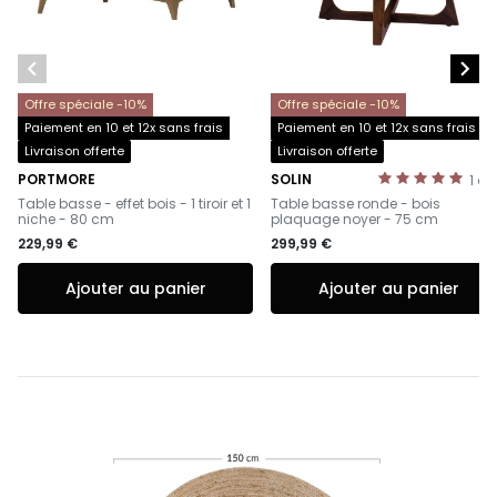


Offre spéciale -10%
Offre spéciale -10%
Paiement en 10 et 12x sans frais
Paiement en 10 et 12x sans frais
Livraison offerte
Livraison offerte
PORTMORE
SOLIN
1
av
-
-
Table basse - effet bois - 1 tiroir et 1
Table basse ronde - bois
niche - 80 cm
plaquage noyer - 75 cm
229,99 €
299,99 €
Ajouter au panier
Ajouter au panier