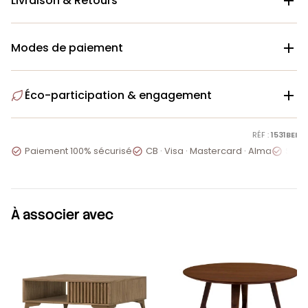
Livraison & Retours

Modes de paiement

Éco-participation & engagement

RÉF :
1531BEI
Paiement 100% sécurisé
CB · Visa · Mastercard · Alma
Servi



À associer avec