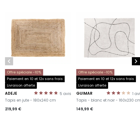


Offre spéciale -10%
Offre spéciale -10%
Paiement en 10 et 12x sans frais
Paiement en 10 et 12x sans frais
Livraison offerte
Livraison offerte
ADEJE
GUIMAR
5
avis
1
av
-
-
Tapis en jute - 180x240 cm
Tapis - blanc et noir - 160x230 c
219,99 €
149,99 €