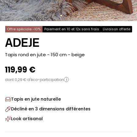
Offre spéciale -10%
Paiement en 10 et 12x sans frais
Livraison offerte
ADEJE
-
Tapis rond en jute - 150 cm
- beige
119,99 €
dont 0,29 € d'éco-participation
i
Tapis en jute naturelle
Décliné en 3 dimensions différentes
Look artisanal