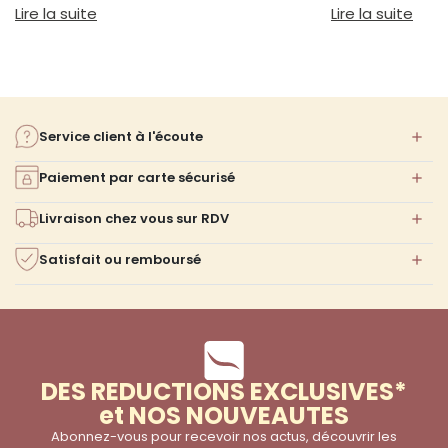
et à votre confort.
réellement votre
: Guide pour choisir un canapé selon sa taille
: Qu
Lire la suite
Lire la suite
votre choix.
Service client à l'écoute
Paiement par carte sécurisé
Livraison chez vous sur RDV
Satisfait ou remboursé
DES REDUCTIONS EXCLUSIVES*
et NOS NOUVEAUTES
Abonnez-vous pour recevoir nos actus, découvrir les